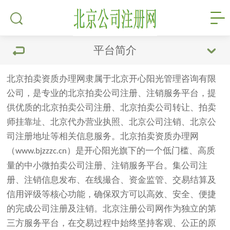
平台简介
北京拍卖资质办理网
隶属于北京开心阳光管理咨询有限
公司，是专业的
北京拍卖
公司注册、注销服务平台，提
供优质的
北京拍卖公司注册
、
北京拍卖公司转让
、
拍卖
师挂靠址
、
北京代办营业执照
、
北京公司注销
、
北京公
司注册地址
等相关信息服务。
北京拍卖资质办理网
（
）是开心阳光旗下的一个低门槛、高质
www.bjzzzc.cn
量的中小微拍卖公司注册、注销服务平台。集公司注
册、注销信息发布、在线撮合、资金监管、交易结算及
信用评级等核心功能，确保双方可以高效、安全、便捷
的完成公司注册及注销。北京注册公司网作为独立的第
三方服务平台，在交易过程中始终坚持客观、公正的原