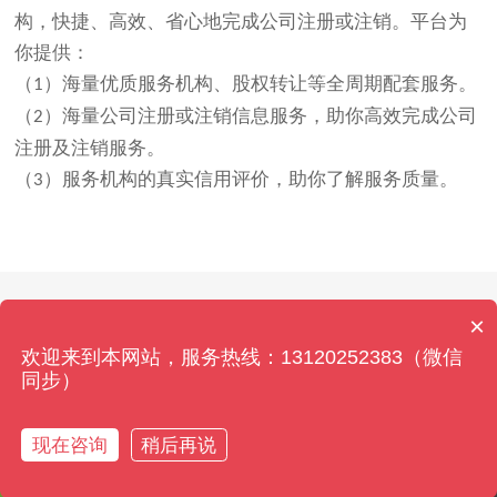
构，快捷、高效、省心地完成公司注册或注销。平台为
你提供：
（
）海量优质服务机构、股权转让等全周期配套服务。
1
（
）海量公司注册或注销信息服务，助你高效完成公司
2
注册及注销服务。
（
）服务机构的真实信用评价，助你了解服务质量。
3
Copyright © 2026 北京拍卖资质办理网 All Rights
×
Reserved. 本站内容如有侵权,请联系客服删除！
欢迎来到本网站，服务热线：13120252383（微信
京ICP备2021034375号-13
同步）
现在咨询
稍后再说
首页
电话咨询
微信咨询
联系我们