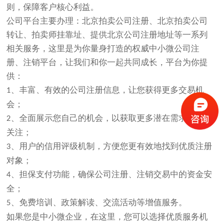
则，保障客户核心利益。
公司平台主要办理：
北京拍卖公司注册
、
北京拍卖公司
转让
、
拍卖师挂靠址
、提供
北京公司注册地址
等一系列
相关服务，这里是为你量身打造的权威中小微公司注
册、注销平台，让我们和你一起共同成长，平台为你提
供：
、丰富、有效的公司注册信息，让您获得更多交易机
1
会；
、全面展示您自己的机会，以获取更多潜在需求客户的
2
关注；
、用户的信用评级机制，方便您更有效地找到优质注册
3
对象；
、担保支付功能，确保公司注册、注销交易中的资金安
4
全；
、免费培训、政策解读、交流活动等增值服务。
5
如果您是中小微企业，在这里，您可以选择优质服务机