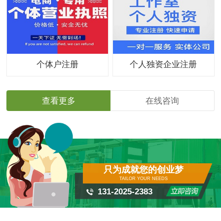
个体户注册
个人独资企业注册
查看更多
在线咨询
只为成就您的创业梦
TAILOR YOUR NEEDS
131-2025-2383