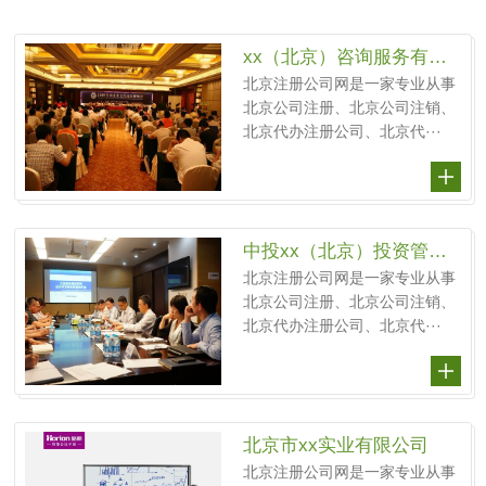
xx（北京）咨询服务有限公司
北京注册公司网是一家专业从事
北京公司注册、北京公司注销、
北京代办注册公司、北京代···
中投xx（北京）投资管理有限公司
北京注册公司网是一家专业从事
北京公司注册、北京公司注销、
北京代办注册公司、北京代···
北京市xx实业有限公司
北京注册公司网是一家专业从事