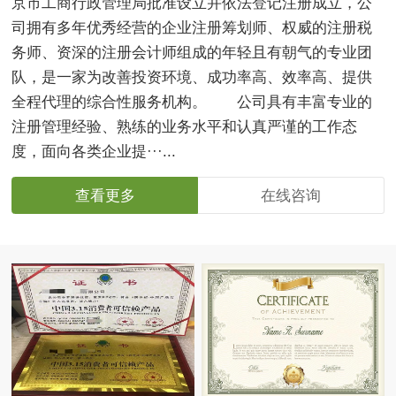
京市工商行政管理局批准设立并依法登记注册成立，公
司拥有多年优秀经营的企业注册筹划师、权威的注册税
务师、资深的注册会计师组成的年轻且有朝气的专业团
队，是一家为改善投资环境、成功率高、效率高、提供
全程代理的综合性服务机构。 公司具有丰富专业的
注册管理经验、熟练的业务水平和认真严谨的工作态
度，面向各类企业提···...
查看更多
在线咨询