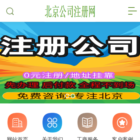
网站首页
关于我们
工商服务
客户案例