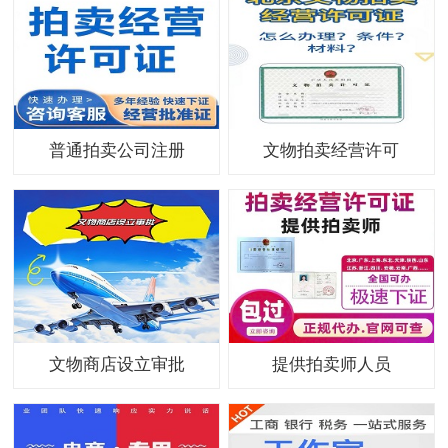
普通拍卖公司注册
文物拍卖经营许可
文物商店设立审批
提供拍卖师人员