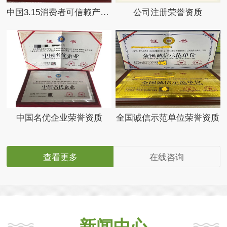
中国3.15消费者可信赖产品荣誉资质
公司注册荣誉资质
中国名优企业荣誉资质
全国诚信示范单位荣誉资质
查看更多
在线咨询
新闻中心