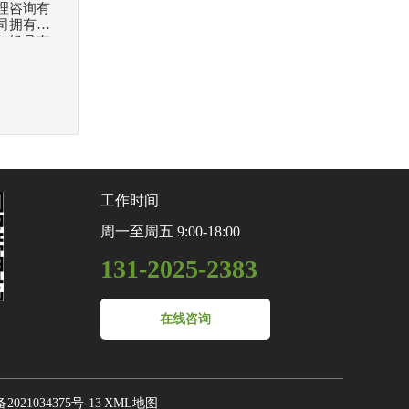
理咨询有
司拥有多
年轻且有
的综合性
谨的工作
资者提供
资设立其
各类投资
各部门之
工作时间
周一至周五 9:00-18:00
131-2025-2383
在线咨询
2021034375号-13
XML地图