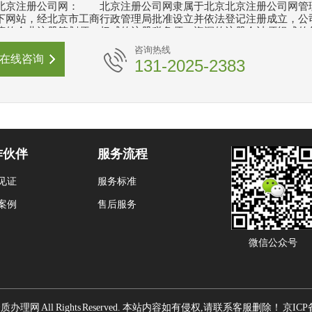
北京注册公司网： 北京注册公司网隶属于北京北京注册公司网管
下网站，经北京市工商行政管理局批准设立并依法登记注册成立，公
营的企业注册筹划师、权威的注册税务师、资深的注册会计师组成的
业团队，是一家为改善投资环境、成功率高、效率高、提供全程代理
咨询热线
。 公司具有丰富专业的注册管理经验、熟练的业务水平和认真严
在线咨询
131-2025-2383
向各类企业提供优质、便捷、系统的专业代理服务与渠道支持，为投
全方位的高效咨询服务，提供投资策略咨询、商业贸易投资咨询和投
业的专业咨询，并提供注册服务的事前、事中及后续代理服务，满足
投资兴业过程中所需的各种咨询和服务需求，并协助促进企业与政府
使其投···
作伙伴
服务流程
见证
服务标准
案例
售后服务
微信公众号
拍卖资质办理网 All Rights Reserved. 本站内容如有侵权,请联系客服删除！
京ICP备