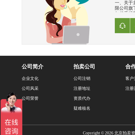
一、关于
限公司旗
年优秀经
朝气的专
服务机构
态度，面
全过程、
它各类企
者在北京
间的联系，
公司简介
拍卖公司
合
企业文化
公司注销
客户
公司风采
注册地址
注册
公司荣誉
资质代办
疑难核名
Copyright © 2026 北京